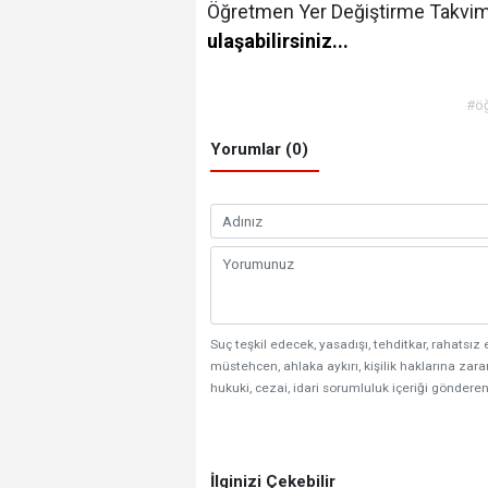
Öğretmen Yer Değiştirme Takvimi'
ulaşabilirsiniz...
#ö
Yorumlar (0)
Suç teşkil edecek, yasadışı, tehditkar, rahatsız 
müstehcen, ahlaka aykırı, kişilik haklarına zarar
hukuki, cezai, idari sorumluluk içeriği gönderen
İlginizi Çekebilir