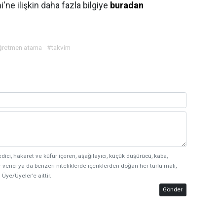
ne ilişkin daha fazla bilgiye
buradan
ğretmen atama
#takvim
edici, hakaret ve küfür içeren, aşağılayıcı, küçük düşürücü, kaba,
 verici ya da benzeri niteliklerde içeriklerden doğan her türlü mali,
 Üye/Üyeler’e aittir.
Gönder