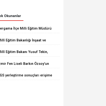
k Okunanlar
ergama İlçe Milli Eğitim Müdürü
krem Ulus, Bergama Güzel
illî Eğitim Bakanlığı İnşaat ve
anatlar Lisesindeki çalışmaları
mlak Genel Müdürü Aynur
nceledi
illî Eğitim Bakanı Yusuf Tekin,
ökalp Durna, İzmir'de
üksek Askerî Şûra Toplantısı’na
ncelemelerde Bulundu
zmir Fen Liseli Barkın Özsoy’un
atıldı
rojesi kutuplarda test edildi
GS yerleştirme sonuçları erişime
çıldı