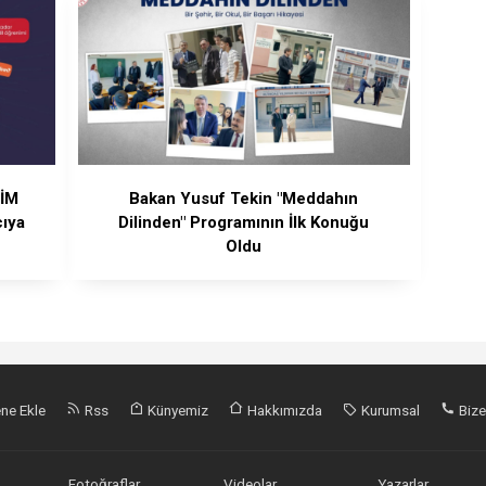
LİM
Bakan Yusuf Tekin "Meddahın
cıya
Dilinden" Programının İlk Konuğu
Oldu
ne Ekle
Rss
Künyemiz
Hakkımızda
Kurumsal
Bize
Fotoğraflar
Videolar
Yazarlar