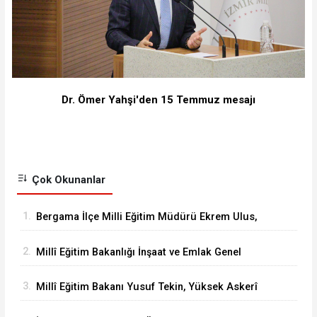
Dr. Ömer Yahşi'den 15 Temmuz mesajı
Çok Okunanlar
1.
Bergama İlçe Milli Eğitim Müdürü Ekrem Ulus,
Bergama Güzel Sanatlar Lisesindeki
2.
Millî Eğitim Bakanlığı İnşaat ve Emlak Genel
çalışmaları inceledi
Müdürü Aynur Gökalp Durna, İzmir'de
3.
Millî Eğitim Bakanı Yusuf Tekin, Yüksek Askerî
İncelemelerde Bulundu
Şûra Toplantısı’na katıldı