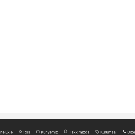
ne Ekle
Rss
Künyemiz
Hakkımızda
Kurumsal
Bize