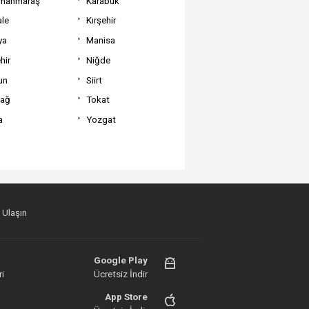
manmaraş
Karabük
ale
Kırşehir
ya
Manisa
hir
Niğde
un
Siirt
dağ
Tokat
a
Yozgat
 Ulaşın
Google Play
i
Ücretsiz İndir
App Store