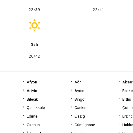
22/39
22/41
Salı
20/42
Afyon
Ağrı
Aksar
Artvin
Aydın
Balıke
Bilecik
Bingöl
Bitlis
Çanakkale
Çankırı
Çoru
Edirne
Elazığ
Erzin
Giresun
Gümüşhane
Hakka