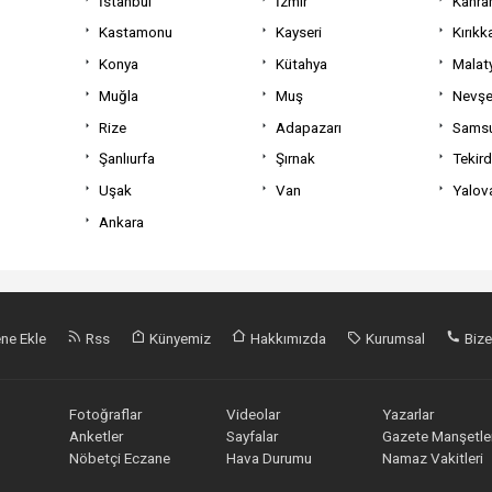
İstanbul
İzmir
Kahra
Kastamonu
Kayseri
Kırıkk
Konya
Kütahya
Malat
Muğla
Muş
Nevşe
Rize
Adapazarı
Sams
Şanlıurfa
Şırnak
Tekir
Uşak
Van
Yalov
Ankara
ne Ekle
Rss
Künyemiz
Hakkımızda
Kurumsal
Bize
Fotoğraflar
Videolar
Yazarlar
Anketler
Sayfalar
Gazete Manşetler
Nöbetçi Eczane
Hava Durumu
Namaz Vakitleri