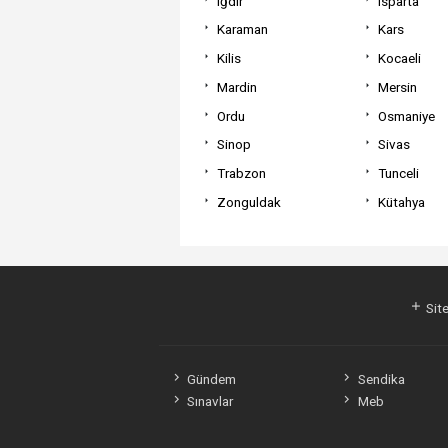
Iğdır
Isparta
Karaman
Kars
Kilis
Kocaeli
Mardin
Mersin
Ordu
Osmaniye
Sinop
Sivas
Trabzon
Tunceli
Zonguldak
Kütahya
Site
Gündem
Sendika
Sınavlar
Meb