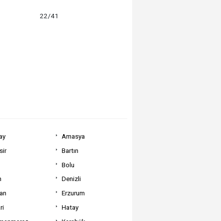
22/41
ay
Amasya
sir
Bartın
Bolu
m
Denizli
can
Erzurum
ri
Hatay