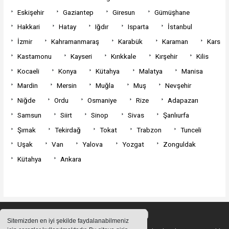
Eskişehir
Gaziantep
Giresun
Gümüşhane
Hakkari
Hatay
Iğdır
Isparta
İstanbul
İzmir
Kahramanmaraş
Karabük
Karaman
Kars
Kastamonu
Kayseri
Kırıkkale
Kırşehir
Kilis
Kocaeli
Konya
Kütahya
Malatya
Manisa
Mardin
Mersin
Muğla
Muş
Nevşehir
Niğde
Ordu
Osmaniye
Rize
Adapazarı
Samsun
Siirt
Sinop
Sivas
Şanlıurfa
Şırnak
Tekirdağ
Tokat
Trabzon
Tunceli
Uşak
Van
Yalova
Yozgat
Zonguldak
Kütahya
Ankara
Sitemizden en iyi şekilde faydalanabilmeniz