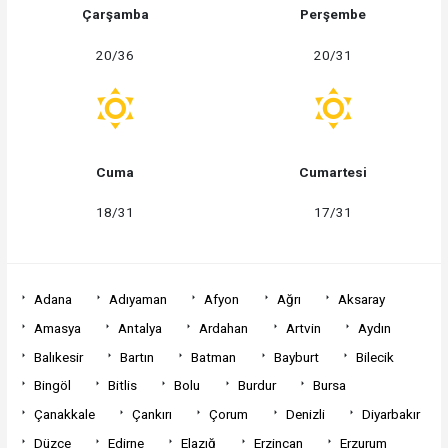
Çarşamba
Perşembe
20/36
20/31
Cuma
Cumartesi
18/31
17/31
Adana
Adıyaman
Afyon
Ağrı
Aksaray
Amasya
Antalya
Ardahan
Artvin
Aydın
Balıkesir
Bartın
Batman
Bayburt
Bilecik
Bingöl
Bitlis
Bolu
Burdur
Bursa
Çanakkale
Çankırı
Çorum
Denizli
Diyarbakır
Düzce
Edirne
Elazığ
Erzincan
Erzurum