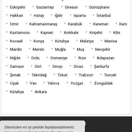
Eskişehir
Gaziantep
Giresun
Gümüşhane
Hakkari
Hatay
Iğdır
Isparta
İstanbul
İzmir
Kahramanmaraş
Karabük
Karaman
Kars
Kastamonu
Kayseri
Kırıkkale
Kırşehir
Kilis
Kocaeli
Konya
Kütahya
Malatya
Manisa
Mardin
Mersin
Muğla
Muş
Nevşehir
Niğde
Ordu
Osmaniye
Rize
Adapazarı
Samsun
Siirt
Sinop
Sivas
Şanlıurfa
Şırnak
Tekirdağ
Tokat
Trabzon
Tunceli
Uşak
Van
Yalova
Yozgat
Zonguldak
Kütahya
Ankara
Sitemizden en iyi şekilde faydalanabilmeniz