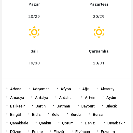
Pazar
Pazartesi
20/29
20/29
Salı
Çarşamba
19/30
20/31
Adana
Adıyaman
Afyon
Ağrı
Aksaray
Amasya
Antalya
Ardahan
Artvin
Aydın
Balıkesir
Bartın
Batman
Bayburt
Bilecik
Bingöl
Bitlis
Bolu
Burdur
Bursa
Çanakkale
Çankırı
Çorum
Denizli
Diyarbakır
Düzce
Edirne
Elazığ
Erzincan
Erzurum