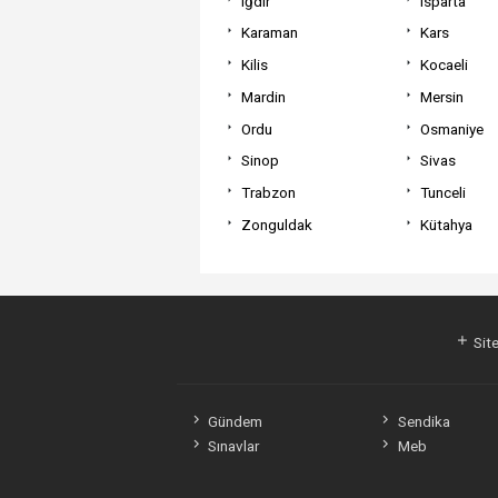
Iğdır
Isparta
Karaman
Kars
Kilis
Kocaeli
Mardin
Mersin
Ordu
Osmaniye
Sinop
Sivas
Trabzon
Tunceli
Zonguldak
Kütahya
Site
Gündem
Sendika
Sınavlar
Meb