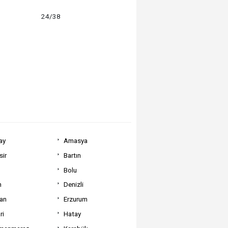
24/38
ay
Amasya
sir
Bartın
Bolu
m
Denizli
can
Erzurum
ri
Hatay