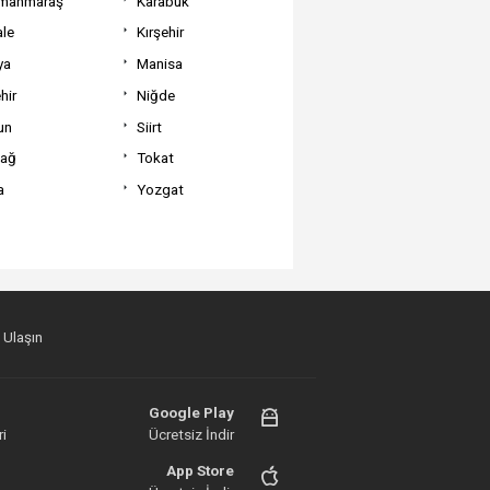
manmaraş
Karabük
ale
Kırşehir
ya
Manisa
hir
Niğde
un
Siirt
dağ
Tokat
a
Yozgat
 Ulaşın
Google Play
i
Ücretsiz İndir
App Store