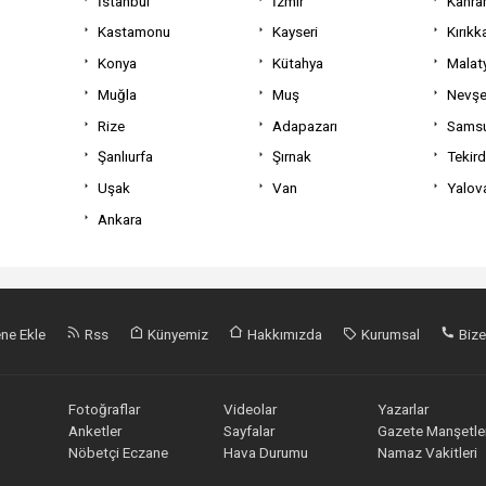
İstanbul
İzmir
Kahra
Kastamonu
Kayseri
Kırıkk
Konya
Kütahya
Malat
Muğla
Muş
Nevşe
Rize
Adapazarı
Sams
Şanlıurfa
Şırnak
Tekir
Uşak
Van
Yalov
Ankara
ne Ekle
Rss
Künyemiz
Hakkımızda
Kurumsal
Bize
Fotoğraflar
Videolar
Yazarlar
Anketler
Sayfalar
Gazete Manşetler
Nöbetçi Eczane
Hava Durumu
Namaz Vakitleri