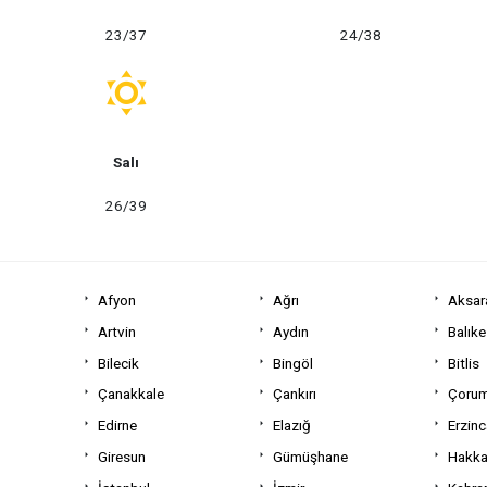
23/37
24/38
Salı
26/39
Afyon
Ağrı
Aksar
Artvin
Aydın
Balıke
Bilecik
Bingöl
Bitlis
Çanakkale
Çankırı
Çoru
Edirne
Elazığ
Erzin
Giresun
Gümüşhane
Hakka