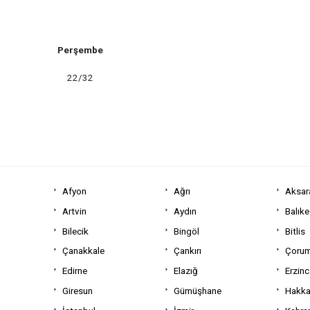
Perşembe
22/32
Afyon
Ağrı
Aksar
Artvin
Aydın
Balıke
Bilecik
Bingöl
Bitlis
Çanakkale
Çankırı
Çoru
Edirne
Elazığ
Erzin
Giresun
Gümüşhane
Hakka