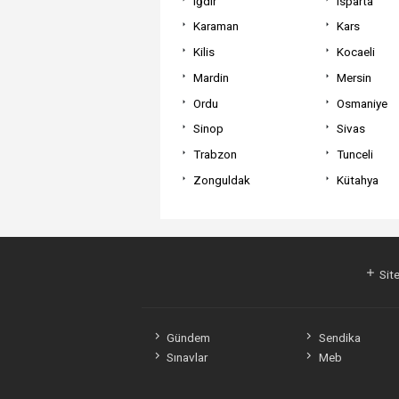
Iğdır
Isparta
Karaman
Kars
Kilis
Kocaeli
Mardin
Mersin
Ordu
Osmaniye
Sinop
Sivas
Trabzon
Tunceli
Zonguldak
Kütahya
Site
Gündem
Sendika
Sınavlar
Meb