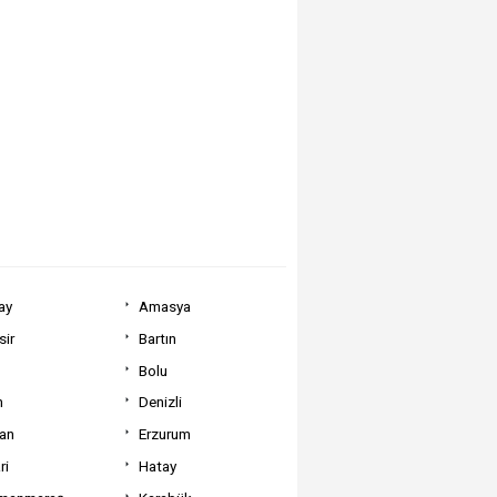
ay
Amasya
sir
Bartın
Bolu
m
Denizli
can
Erzurum
ri
Hatay