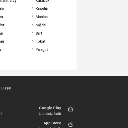
manmaraş
Karabük
ale
Kırşehir
ya
Manisa
hir
Niğde
un
Siirt
dağ
Tokat
a
Yozgat
 Ulaşın
Google Play
i
Ücretsiz İndir
App Store