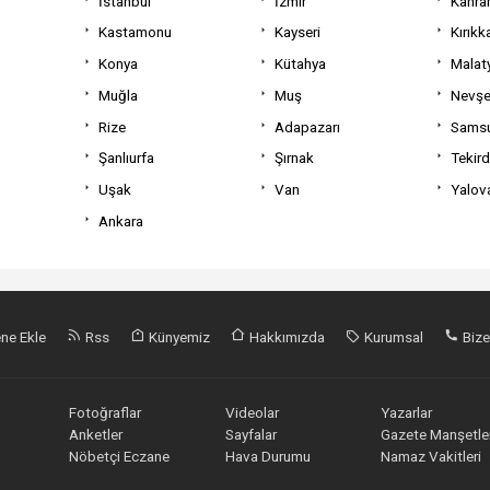
İstanbul
İzmir
Kahra
Kastamonu
Kayseri
Kırıkk
Konya
Kütahya
Malat
Muğla
Muş
Nevşe
Rize
Adapazarı
Sams
Şanlıurfa
Şırnak
Tekir
Uşak
Van
Yalov
Ankara
ne Ekle
Rss
Künyemiz
Hakkımızda
Kurumsal
Bize
Fotoğraflar
Videolar
Yazarlar
Anketler
Sayfalar
Gazete Manşetler
Nöbetçi Eczane
Hava Durumu
Namaz Vakitleri