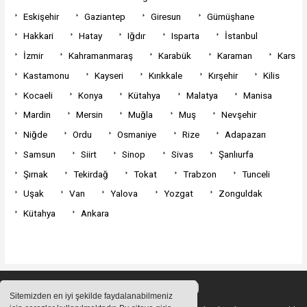
Eskişehir
Gaziantep
Giresun
Gümüşhane
Hakkari
Hatay
Iğdır
Isparta
İstanbul
İzmir
Kahramanmaraş
Karabük
Karaman
Kars
Kastamonu
Kayseri
Kırıkkale
Kırşehir
Kilis
Kocaeli
Konya
Kütahya
Malatya
Manisa
Mardin
Mersin
Muğla
Muş
Nevşehir
Niğde
Ordu
Osmaniye
Rize
Adapazarı
Samsun
Siirt
Sinop
Sivas
Şanlıurfa
Şırnak
Tekirdağ
Tokat
Trabzon
Tunceli
Uşak
Van
Yalova
Yozgat
Zonguldak
Kütahya
Ankara
Sitemizden en iyi şekilde faydalanabilmeniz