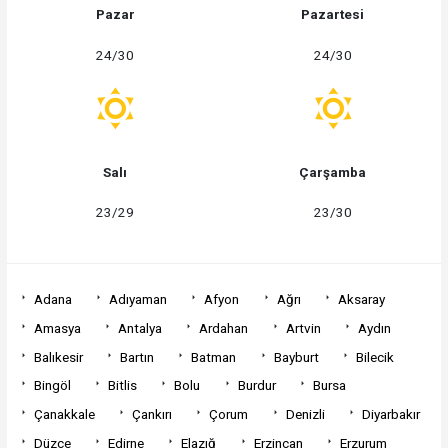
Pazar
Pazartesi
24/30
24/30
Salı
Çarşamba
23/29
23/30
Adana
Adıyaman
Afyon
Ağrı
Aksaray
Amasya
Antalya
Ardahan
Artvin
Aydın
Balıkesir
Bartın
Batman
Bayburt
Bilecik
Bingöl
Bitlis
Bolu
Burdur
Bursa
Çanakkale
Çankırı
Çorum
Denizli
Diyarbakır
Düzce
Edirne
Elazığ
Erzincan
Erzurum