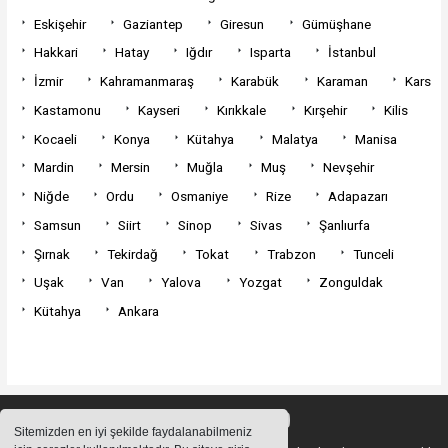
Eskişehir
Gaziantep
Giresun
Gümüşhane
Hakkari
Hatay
Iğdır
Isparta
İstanbul
İzmir
Kahramanmaraş
Karabük
Karaman
Kars
Kastamonu
Kayseri
Kırıkkale
Kırşehir
Kilis
Kocaeli
Konya
Kütahya
Malatya
Manisa
Mardin
Mersin
Muğla
Muş
Nevşehir
Niğde
Ordu
Osmaniye
Rize
Adapazarı
Samsun
Siirt
Sinop
Sivas
Şanlıurfa
Şırnak
Tekirdağ
Tokat
Trabzon
Tunceli
Uşak
Van
Yalova
Yozgat
Zonguldak
Kütahya
Ankara
Sitemizden en iyi şekilde faydalanabilmeniz