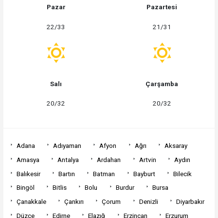
Pazar
Pazartesi
22/33
21/31
Salı
Çarşamba
20/32
20/32
Adana
Adıyaman
Afyon
Ağrı
Aksaray
Amasya
Antalya
Ardahan
Artvin
Aydın
Balıkesir
Bartın
Batman
Bayburt
Bilecik
Bingöl
Bitlis
Bolu
Burdur
Bursa
Çanakkale
Çankırı
Çorum
Denizli
Diyarbakır
Düzce
Edirne
Elazığ
Erzincan
Erzurum