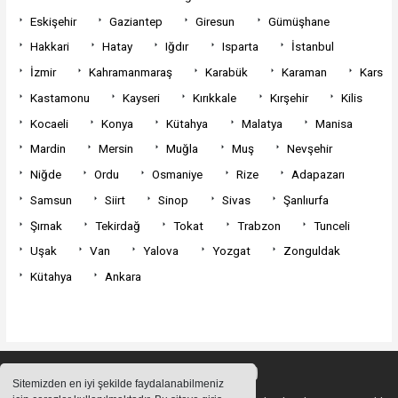
Eskişehir
Gaziantep
Giresun
Gümüşhane
Hakkari
Hatay
Iğdır
Isparta
İstanbul
İzmir
Kahramanmaraş
Karabük
Karaman
Kars
Kastamonu
Kayseri
Kırıkkale
Kırşehir
Kilis
Kocaeli
Konya
Kütahya
Malatya
Manisa
Mardin
Mersin
Muğla
Muş
Nevşehir
Niğde
Ordu
Osmaniye
Rize
Adapazarı
Samsun
Siirt
Sinop
Sivas
Şanlıurfa
Şırnak
Tekirdağ
Tokat
Trabzon
Tunceli
Uşak
Van
Yalova
Yozgat
Zonguldak
Kütahya
Ankara
Sitemizden en iyi şekilde faydalanabilmeniz