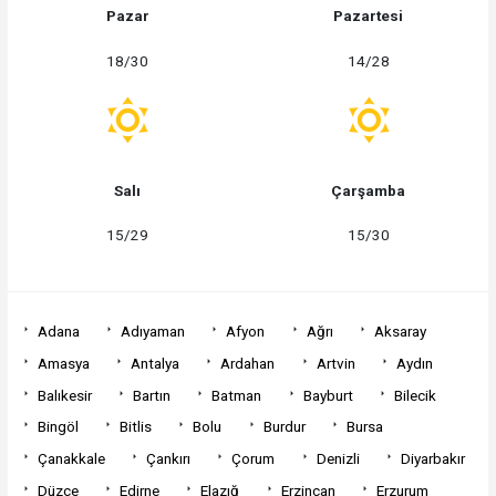
Pazar
Pazartesi
18/30
14/28
Salı
Çarşamba
15/29
15/30
Adana
Adıyaman
Afyon
Ağrı
Aksaray
Amasya
Antalya
Ardahan
Artvin
Aydın
Balıkesir
Bartın
Batman
Bayburt
Bilecik
Bingöl
Bitlis
Bolu
Burdur
Bursa
Çanakkale
Çankırı
Çorum
Denizli
Diyarbakır
Düzce
Edirne
Elazığ
Erzincan
Erzurum