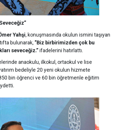
 Seveceğiz”
 Ömer Yahşi
, konuşmasında okulun ismini taşıyan
tıfta bulunarak,
“Biz birbirimizden çok bu
kları seveceğiz.”
ifadelerini hatırlattı.
erinde anaokulu, ilkokul, ortaokul ve lise
yatırım bedeliyle 20 yeni okulun hizmete
e 850 bin öğrenci ve 60 bin öğretmenle eğitim
ydetti.