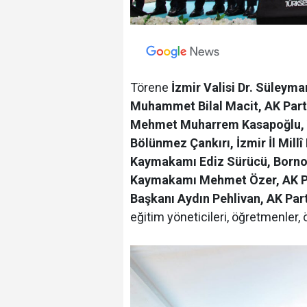
Törene
İzmir Valisi Dr. Süleyma
Muhammet Bilal Macit, AK Parti 
Mehmet Muharrem Kasapoğlu, Ya
Bölünmez Çankırı, İzmir İl Mill
Kaymakamı Ediz Sürücü, Borno
Kaymakamı Mehmet Özer, AK Par
Başkanı Aydın Pehlivan, AK Par
eğitim yöneticileri, öğretmenler, 