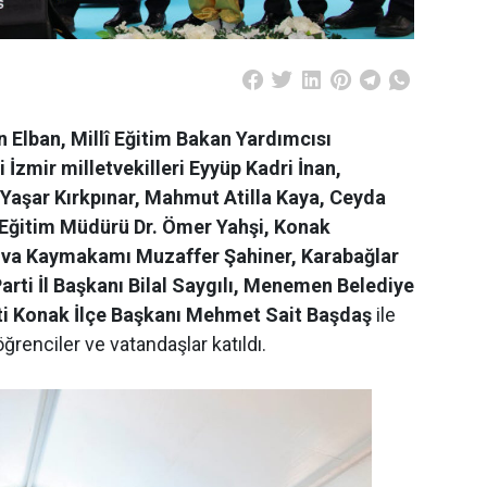
n Elban, Millî Eğitim Bakan Yardımcısı
İzmir milletvekilleri Eyyüp Kadri İnan,
şar Kırkpınar, Mahmut Atilla Kaya, Ceyda
î Eğitim Müdürü Dr. Ömer Yahşi, Konak
va Kaymakamı Muzaffer Şahiner, Karabağlar
ti İl Başkanı Bilal Saygılı, Menemen Belediye
ti Konak İlçe Başkanı Mehmet Sait Başdaş
ile
öğrenciler ve vatandaşlar katıldı.