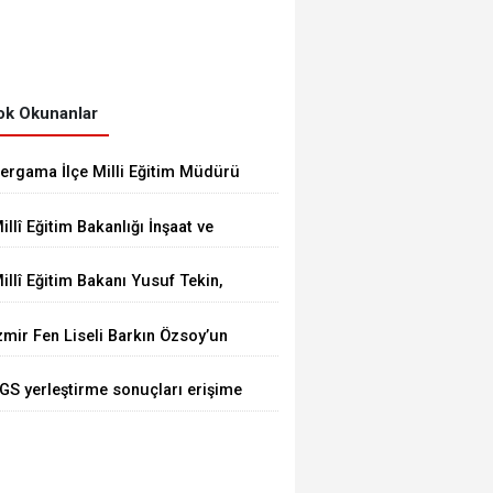
k Okunanlar
ergama İlçe Milli Eğitim Müdürü
krem Ulus, Bergama Güzel
illî Eğitim Bakanlığı İnşaat ve
anatlar Lisesindeki çalışmaları
mlak Genel Müdürü Aynur
nceledi
illî Eğitim Bakanı Yusuf Tekin,
ökalp Durna, İzmir'de
üksek Askerî Şûra Toplantısı’na
ncelemelerde Bulundu
zmir Fen Liseli Barkın Özsoy’un
atıldı
rojesi kutuplarda test edildi
GS yerleştirme sonuçları erişime
çıldı