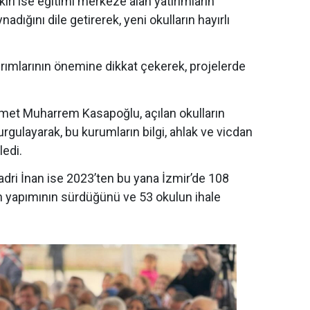
rı ise eğitimi merkeze alan yatırımların
dığını dile getirerek, yeni okulların hayırlı
ırımlarının önemine dikkat çekerek, projelerde
met Muharrem Kasapoğlu, açılan okulların
urgulayarak, bu kurumların bilgi, ahlak ve vicdan
ledi.
adri İnan ise 2023’ten bu yana İzmir’de 108
n yapımının sürdüğünü ve 53 okulun ihale