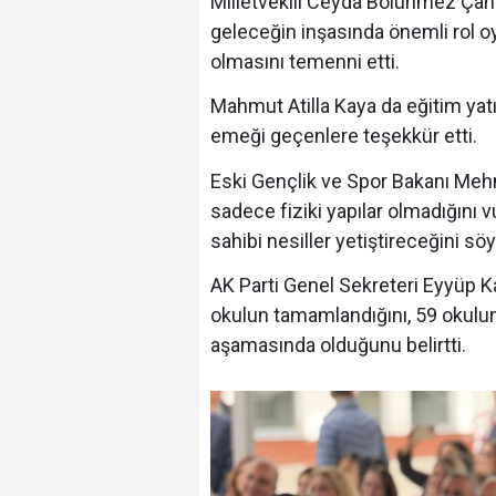
Milletvekili Ceyda Bölünmez Çankı
geleceğin inşasında önemli rol oyna
olmasını temenni etti.
Mahmut Atilla Kaya da eğitim yat
emeği geçenlere teşekkür etti.
Eski Gençlik ve Spor Bakanı Meh
sadece fiziki yapılar olmadığını v
sahibi nesiller yetiştireceğini söy
AK Parti Genel Sekreteri Eyyüp K
okulun tamamlandığını, 59 okulu
aşamasında olduğunu belirtti.