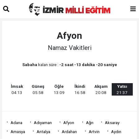
Afyon
Namaz Vakitleri
Sabaha
kalan süre :
-2 saat -13 dakika -20 saniye
İmsak
Güneş
Öğle
İkindi
Akşam
Yatsı
04:13
05:58
13:09
16:58
20:08
21:37
Adana
Adıyaman
Afyon
Ağrı
Aksaray
Amasya
Antalya
Ardahan
Artvin
Aydın