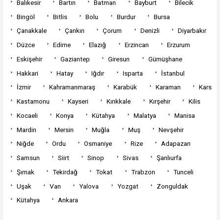
Balıkesir
Bartın
Batman
Bayburt
Bilecik
Bingöl
Bitlis
Bolu
Burdur
Bursa
Çanakkale
Çankırı
Çorum
Denizli
Diyarbakır
Düzce
Edirne
Elazığ
Erzincan
Erzurum
Eskişehir
Gaziantep
Giresun
Gümüşhane
Hakkari
Hatay
Iğdır
Isparta
İstanbul
İzmir
Kahramanmaraş
Karabük
Karaman
Kars
Kastamonu
Kayseri
Kırıkkale
Kırşehir
Kilis
Kocaeli
Konya
Kütahya
Malatya
Manisa
Mardin
Mersin
Muğla
Muş
Nevşehir
Niğde
Ordu
Osmaniye
Rize
Adapazarı
Samsun
Siirt
Sinop
Sivas
Şanlıurfa
Şırnak
Tekirdağ
Tokat
Trabzon
Tunceli
Uşak
Van
Yalova
Yozgat
Zonguldak
Kütahya
Ankara