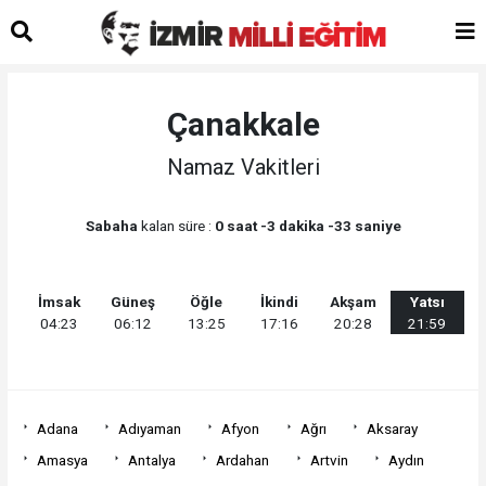
Çanakkale
Namaz Vakitleri
Sabaha
kalan süre :
0 saat -3 dakika -33 saniye
İmsak
Güneş
Öğle
İkindi
Akşam
Yatsı
04:23
06:12
13:25
17:16
20:28
21:59
Adana
Adıyaman
Afyon
Ağrı
Aksaray
Amasya
Antalya
Ardahan
Artvin
Aydın