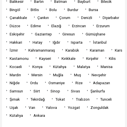
Balıkesir
Bartın
Batman
Bayburt
Bilecik
Bingöl
Bitlis
Bolu
Burdur
Bursa
Çanakkale
Çankırı
Çorum
Denizli
Diyarbakır
Düzce
Edirne
Elazığ
Erzincan
Erzurum
Eskişehir
Gaziantep
Giresun
Gümüşhane
Hakkari
Hatay
Iğdır
Isparta
İstanbul
İzmir
Kahramanmaraş
Karabük
Karaman
Kars
Kastamonu
Kayseri
Kırıkkale
Kırşehir
Kilis
Kocaeli
Konya
Kütahya
Malatya
Manisa
Mardin
Mersin
Muğla
Muş
Nevşehir
Niğde
Ordu
Osmaniye
Rize
Adapazarı
Samsun
Siirt
Sinop
Sivas
Şanlıurfa
Şırnak
Tekirdağ
Tokat
Trabzon
Tunceli
Uşak
Van
Yalova
Yozgat
Zonguldak
Kütahya
Ankara