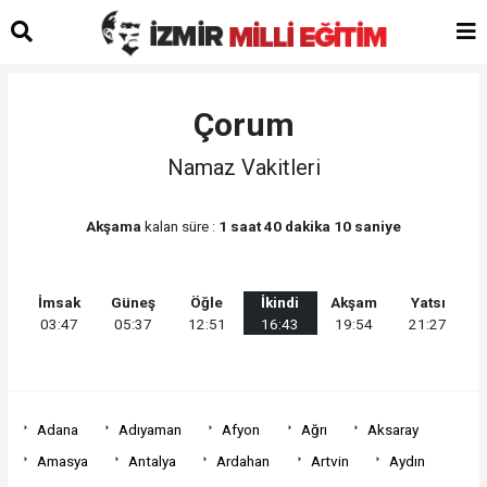
Çorum
Namaz Vakitleri
Akşama
kalan süre :
1 saat 40 dakika 10 saniye
İmsak
Güneş
Öğle
İkindi
Akşam
Yatsı
03:47
05:37
12:51
16:43
19:54
21:27
Adana
Adıyaman
Afyon
Ağrı
Aksaray
Amasya
Antalya
Ardahan
Artvin
Aydın