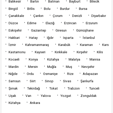
Balıkesir
Bartın
Batman
Bayburt
Bilecik
Bingöl
Bitlis
Bolu
Burdur
Bursa
Çanakkale
Çankırı
Çorum
Denizli
Diyarbakır
Düzce
Edirne
Elazığ
Erzincan
Erzurum
Eskişehir
Gaziantep
Giresun
Gümüşhane
Hakkari
Hatay
Iğdır
Isparta
İstanbul
İzmir
Kahramanmaraş
Karabük
Karaman
Kars
Kastamonu
Kayseri
Kırıkkale
Kırşehir
Kilis
Kocaeli
Konya
Kütahya
Malatya
Manisa
Mardin
Mersin
Muğla
Muş
Nevşehir
Niğde
Ordu
Osmaniye
Rize
Adapazarı
Samsun
Siirt
Sinop
Sivas
Şanlıurfa
Şırnak
Tekirdağ
Tokat
Trabzon
Tunceli
Uşak
Van
Yalova
Yozgat
Zonguldak
Kütahya
Ankara