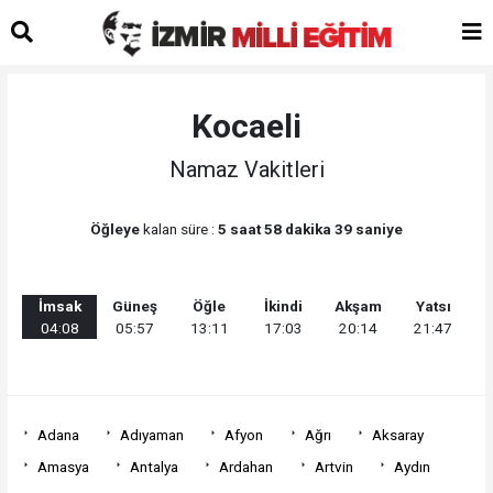
Kocaeli
Namaz Vakitleri
Öğleye
kalan süre :
5 saat 58 dakika 39 saniye
İmsak
Güneş
Öğle
İkindi
Akşam
Yatsı
04:08
05:57
13:11
17:03
20:14
21:47
Adana
Adıyaman
Afyon
Ağrı
Aksaray
Amasya
Antalya
Ardahan
Artvin
Aydın