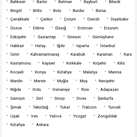
Balıkesir
Bartın
Batman
Bayburt
Bilecik
Bingöl
Bitlis
Bolu
Burdur
Bursa
Çanakkale
Çankırı
Çorum
Denizli
Diyarbakır
Düzce
Edirne
Elazığ
Erzincan
Erzurum
Eskişehir
Gaziantep
Giresun
Gümüşhane
Hakkari
Hatay
Iğdır
Isparta
İstanbul
İzmir
Kahramanmaraş
Karabük
Karaman
Kars
Kastamonu
Kayseri
Kırıkkale
Kırşehir
Kilis
Kocaeli
Konya
Kütahya
Malatya
Manisa
Mardin
Mersin
Muğla
Muş
Nevşehir
Niğde
Ordu
Osmaniye
Rize
Adapazarı
Samsun
Siirt
Sinop
Sivas
Şanlıurfa
Şırnak
Tekirdağ
Tokat
Trabzon
Tunceli
Uşak
Van
Yalova
Yozgat
Zonguldak
Kütahya
Ankara