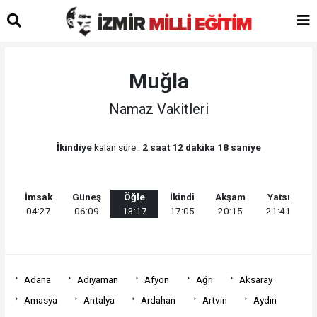
Muğla
Namaz Vakitleri
İkindiye
kalan süre :
2 saat 12 dakika 18 saniye
İmsak
Güneş
Öğle
İkindi
Akşam
Yatsı
04:27
06:09
13:17
17:05
20:15
21:41
Adana
Adıyaman
Afyon
Ağrı
Aksaray
Amasya
Antalya
Ardahan
Artvin
Aydın