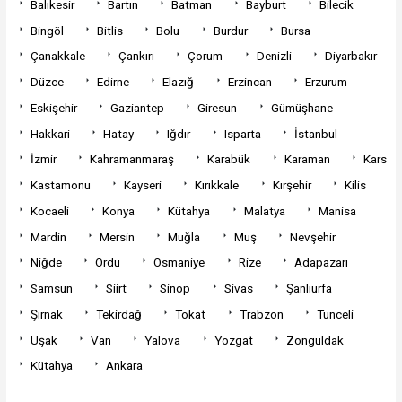
Balıkesir
Bartın
Batman
Bayburt
Bilecik
Bingöl
Bitlis
Bolu
Burdur
Bursa
Çanakkale
Çankırı
Çorum
Denizli
Diyarbakır
Düzce
Edirne
Elazığ
Erzincan
Erzurum
Eskişehir
Gaziantep
Giresun
Gümüşhane
Hakkari
Hatay
Iğdır
Isparta
İstanbul
İzmir
Kahramanmaraş
Karabük
Karaman
Kars
Kastamonu
Kayseri
Kırıkkale
Kırşehir
Kilis
Kocaeli
Konya
Kütahya
Malatya
Manisa
Mardin
Mersin
Muğla
Muş
Nevşehir
Niğde
Ordu
Osmaniye
Rize
Adapazarı
Samsun
Siirt
Sinop
Sivas
Şanlıurfa
Şırnak
Tekirdağ
Tokat
Trabzon
Tunceli
Uşak
Van
Yalova
Yozgat
Zonguldak
Kütahya
Ankara