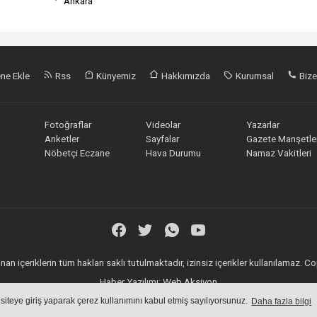
Ankara
ne Ekle
Rss
Künyemiz
Hakkımızda
Kurumsal
Bize
Fotoğraflar
Videolar
Yazarlar
Anketler
Sayfalar
Gazete Manşetler
Nöbetçi Eczane
Hava Durumu
Namaz Vakitleri
an içeriklerin tüm hakları saklı tutulmaktadır, izinsiz içerikler kullanılamaz.
Haber Yazılımı:
Web Aksiyon
haber yazılımı
haber paketi
haber scripti
haber yazılım
haber script
 siteye giriş yaparak çerez kullanımını kabul etmiş sayılıyorsunuz.
Daha fazla bilgi