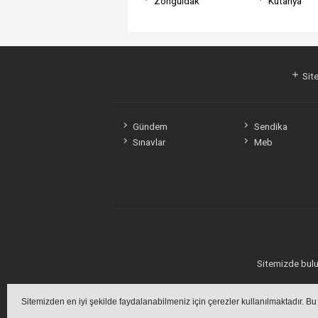
Zonguldak
Kütahya
Site
Gündem
Sendika
Sınavlar
Meb
Sitemizde bulun
Sitemizden en iyi şekilde faydalanabilmeniz için çerezler kullanılmaktadır. Bu