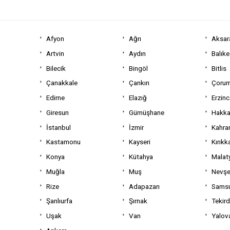
Afyon
Ağrı
Aksar
Artvin
Aydın
Balıke
Bilecik
Bingöl
Bitlis
Çanakkale
Çankırı
Çoru
Edirne
Elazığ
Erzin
Giresun
Gümüşhane
Hakka
İstanbul
İzmir
Kahra
Kastamonu
Kayseri
Kırıkk
Konya
Kütahya
Malat
Muğla
Muş
Nevşe
Rize
Adapazarı
Sams
Şanlıurfa
Şırnak
Tekir
Uşak
Van
Yalov