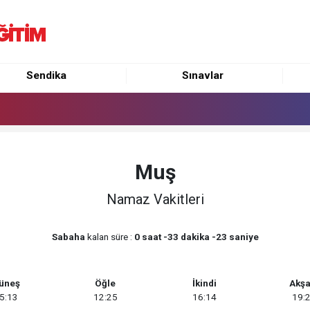
Sendika
Sınavlar
Muş
Namaz Vakitleri
Sabaha
kalan süre :
0 saat -33 dakika -23 saniye
üneş
Öğle
İkindi
Akş
5:13
12:25
16:14
19: