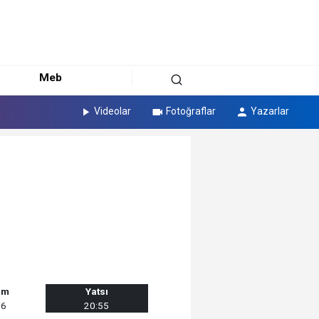
Meb
Videolar
Fotoğraflar
Yazarlar
am
Yatsı
26
20:55