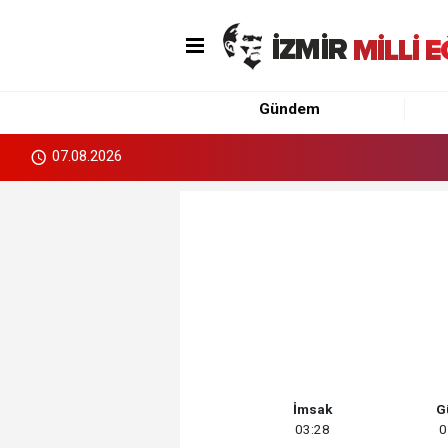
Gündem
07.08.2026
İmsak
G
03:28
0