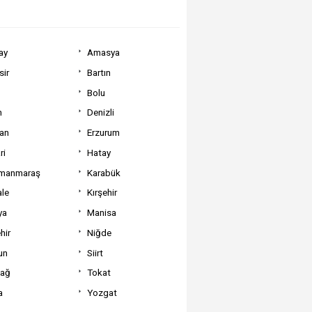
ay
Amasya
sir
Bartın
Bolu
m
Denizli
can
Erzurum
ri
Hatay
manmaraş
Karabük
ale
Kırşehir
ya
Manisa
hir
Niğde
un
Siirt
dağ
Tokat
a
Yozgat