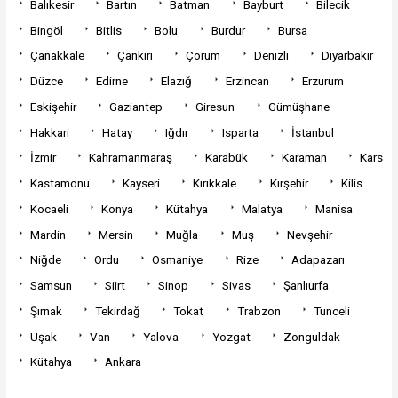
Balıkesir
Bartın
Batman
Bayburt
Bilecik
Bingöl
Bitlis
Bolu
Burdur
Bursa
Çanakkale
Çankırı
Çorum
Denizli
Diyarbakır
Düzce
Edirne
Elazığ
Erzincan
Erzurum
Eskişehir
Gaziantep
Giresun
Gümüşhane
Hakkari
Hatay
Iğdır
Isparta
İstanbul
İzmir
Kahramanmaraş
Karabük
Karaman
Kars
Kastamonu
Kayseri
Kırıkkale
Kırşehir
Kilis
Kocaeli
Konya
Kütahya
Malatya
Manisa
Mardin
Mersin
Muğla
Muş
Nevşehir
Niğde
Ordu
Osmaniye
Rize
Adapazarı
Samsun
Siirt
Sinop
Sivas
Şanlıurfa
Şırnak
Tekirdağ
Tokat
Trabzon
Tunceli
Uşak
Van
Yalova
Yozgat
Zonguldak
Kütahya
Ankara