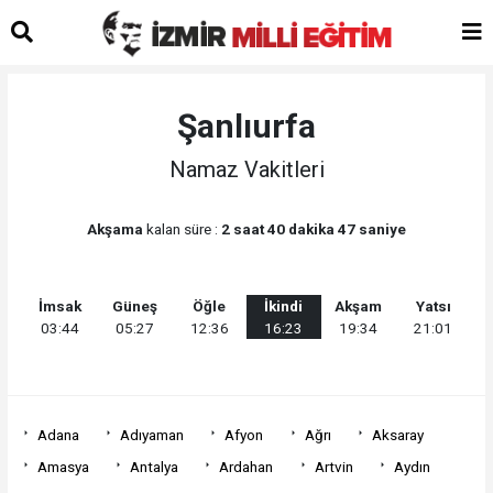
Şanlıurfa
Namaz Vakitleri
Akşama
kalan süre :
2 saat 40 dakika 47 saniye
İmsak
Güneş
Öğle
İkindi
Akşam
Yatsı
03:44
05:27
12:36
16:23
19:34
21:01
Adana
Adıyaman
Afyon
Ağrı
Aksaray
Amasya
Antalya
Ardahan
Artvin
Aydın