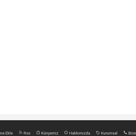
ne Ekle
Rss
Künyemiz
Hakkımızda
Kurumsal
Bize