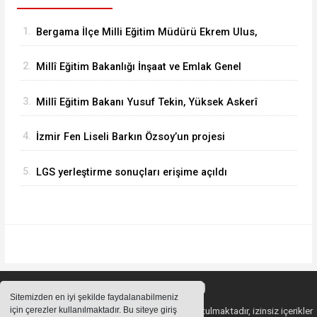
1.
Bergama İlçe Milli Eğitim Müdürü Ekrem Ulus,
Bergama Güzel Sanatlar Lisesindeki
2.
Millî Eğitim Bakanlığı İnşaat ve Emlak Genel
çalışmaları inceledi
Müdürü Aynur Gökalp Durna, İzmir'de
3.
Millî Eğitim Bakanı Yusuf Tekin, Yüksek Askerî
İncelemelerde Bulundu
Şûra Toplantısı’na katıldı
4.
İzmir Fen Liseli Barkın Özsoy’un projesi
kutuplarda test edildi
5.
LGS yerleştirme sonuçları erişime açıldı
Sitemizden en iyi şekilde faydalanabilmeniz
için çerezler kullanılmaktadır. Bu siteye giriş
Sitemizde bulunan içeriklerin tüm hakları saklı tutulmaktadır, izinsiz içerikler