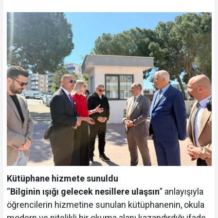
Kütüphane hizmete sunuldu
“
Bilginin ışığı gelecek nesillere ulaşsın
” anlayışıyla
öğrencilerin hizmetine sunulan kütüphanenin, okula
modern ve nitelikli bir okuma alanı kazandırdığı ifade