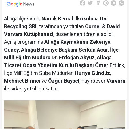
Aliağa ilçesinde,
Namık Kemal İlkokulu
na
Uni
Recycling SRL
tarafından yaptırılan
Cornel & David
Varvara Kütüphanesi
, düzenlenen törenle açıldı.
Açılış programına
Aliağa Kaymakamı Zekeriya
Güney
,
Aliağa Belediye Başkanı Serkan Acar
,
İlçe
Millî Eğitim Müdürü Dr. Erdoğan Akyüz
,
Aliağa
Ticaret Odası Yönetim Kurulu Başkanı Ömer Ertürk
,
İlçe Millî Eğitim Şube Müdürleri
Huriye Gündüz
,
Mehmet Birinci
ve
Özgür Baysel
, hayırsever
Varvara
ile şirket yetkilileri katıldı.