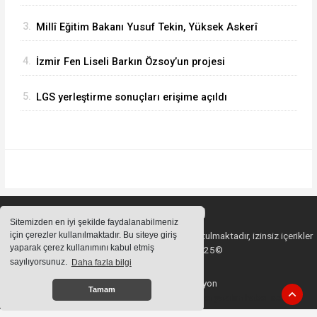
Müdürü Aynur Gökalp Durna, İzmir'de
3.
Millî Eğitim Bakanı Yusuf Tekin, Yüksek Askerî
İncelemelerde Bulundu
Şûra Toplantısı’na katıldı
4.
İzmir Fen Liseli Barkın Özsoy’un projesi
kutuplarda test edildi
5.
LGS yerleştirme sonuçları erişime açıldı
Sitemizden en iyi şekilde faydalanabilmeniz
için çerezler kullanılmaktadır. Bu siteye giriş
Sitemizde bulunan içeriklerin tüm hakları saklı tutulmaktadır, izinsiz içerikler
yaparak çerez kullanımını kabul etmiş
kullanılamaz. Copyright 2025©
sayılıyorsunuz.
Daha fazla bilgi
Haber Yazılımı:
Web Aksiyon
Tamam
haber yazılımı
haber paketi
haber scripti
haber yazılım
haber script