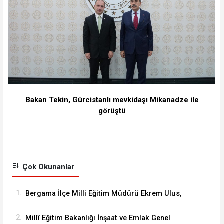
Bakan Tekin, Gürcistanlı mevkidaşı Mikanadze ile
görüştü
Çok Okunanlar
1.
Bergama İlçe Milli Eğitim Müdürü Ekrem Ulus,
Bergama Güzel Sanatlar Lisesindeki
2.
Millî Eğitim Bakanlığı İnşaat ve Emlak Genel
çalışmaları inceledi