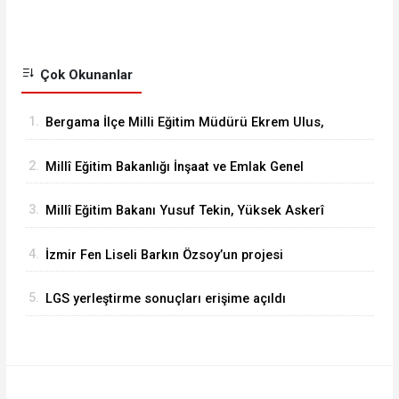
Çok Okunanlar
1.
Bergama İlçe Milli Eğitim Müdürü Ekrem Ulus,
Bergama Güzel Sanatlar Lisesindeki
2.
Millî Eğitim Bakanlığı İnşaat ve Emlak Genel
çalışmaları inceledi
Müdürü Aynur Gökalp Durna, İzmir'de
3.
Millî Eğitim Bakanı Yusuf Tekin, Yüksek Askerî
İncelemelerde Bulundu
Şûra Toplantısı’na katıldı
4.
İzmir Fen Liseli Barkın Özsoy’un projesi
kutuplarda test edildi
5.
LGS yerleştirme sonuçları erişime açıldı