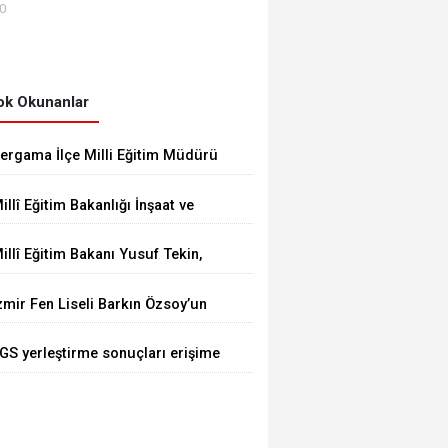
00
k Okunanlar
ergama İlçe Milli Eğitim Müdürü
krem Ulus, Bergama Güzel
illî Eğitim Bakanlığı İnşaat ve
anatlar Lisesindeki çalışmaları
mlak Genel Müdürü Aynur
nceledi
illî Eğitim Bakanı Yusuf Tekin,
ökalp Durna, İzmir'de
üksek Askerî Şûra Toplantısı’na
ncelemelerde Bulundu
zmir Fen Liseli Barkın Özsoy’un
atıldı
rojesi kutuplarda test edildi
GS yerleştirme sonuçları erişime
çıldı