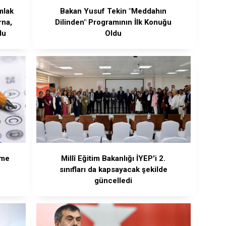
mlak
Bakan Yusuf Tekin "Meddahın
rna,
Dilinden" Programının İlk Konuğu
du
Oldu
ime
Millî Eğitim Bakanlığı İYEP'i 2.
sınıfları da kapsayacak şekilde
güncelledi