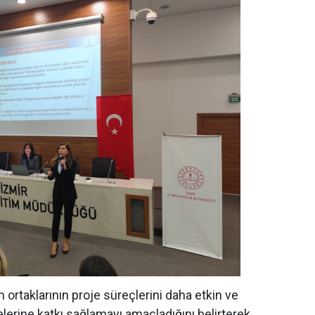
m ortaklarının proje süreçlerini daha etkin ve
rine katkı sağlamayı amaçladığını belirterek,