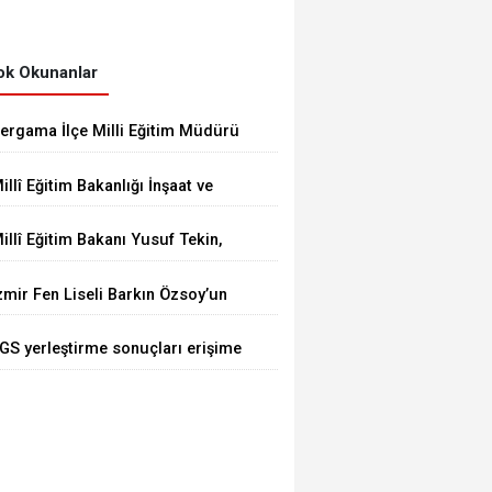
k Okunanlar
ergama İlçe Milli Eğitim Müdürü
krem Ulus, Bergama Güzel
illî Eğitim Bakanlığı İnşaat ve
anatlar Lisesindeki çalışmaları
mlak Genel Müdürü Aynur
nceledi
illî Eğitim Bakanı Yusuf Tekin,
ökalp Durna, İzmir'de
üksek Askerî Şûra Toplantısı’na
ncelemelerde Bulundu
zmir Fen Liseli Barkın Özsoy’un
atıldı
rojesi kutuplarda test edildi
GS yerleştirme sonuçları erişime
çıldı