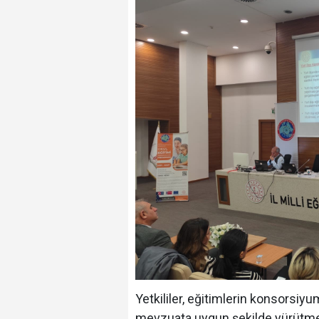
Yetkililer, eğitimlerin konsorsiyu
mevzuata uygun şekilde yürütmele