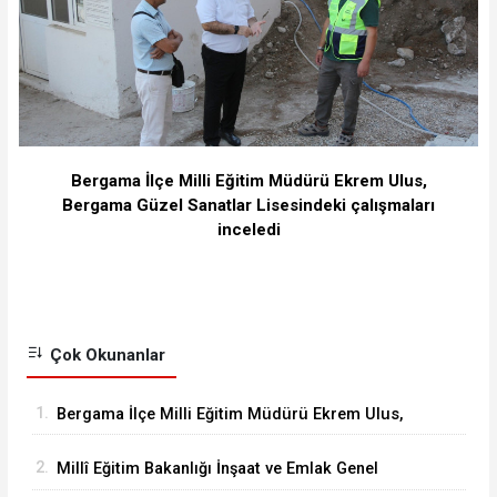
Bergama İlçe Milli Eğitim Müdürü Ekrem Ulus,
Bergama Güzel Sanatlar Lisesindeki çalışmaları
inceledi
Çok Okunanlar
1.
Bergama İlçe Milli Eğitim Müdürü Ekrem Ulus,
Bergama Güzel Sanatlar Lisesindeki
2.
Millî Eğitim Bakanlığı İnşaat ve Emlak Genel
çalışmaları inceledi