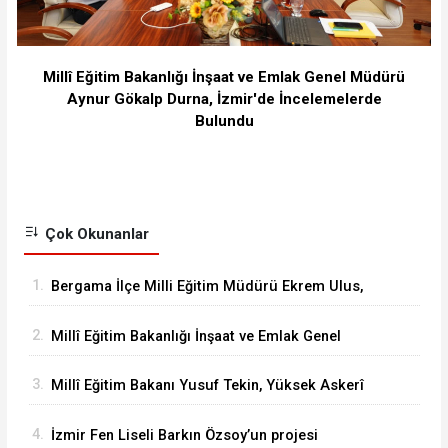
Millî Eğitim Bakanlığı İnşaat ve Emlak Genel Müdürü
Aynur Gökalp Durna, İzmir'de İncelemelerde
Bulundu
Çok Okunanlar
1.
Bergama İlçe Milli Eğitim Müdürü Ekrem Ulus,
Bergama Güzel Sanatlar Lisesindeki
2.
Millî Eğitim Bakanlığı İnşaat ve Emlak Genel
çalışmaları inceledi
Müdürü Aynur Gökalp Durna, İzmir'de
3.
Millî Eğitim Bakanı Yusuf Tekin, Yüksek Askerî
İncelemelerde Bulundu
Şûra Toplantısı’na katıldı
4.
İzmir Fen Liseli Barkın Özsoy’un projesi