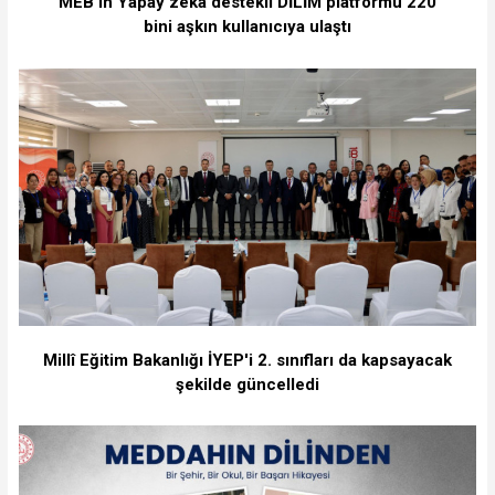
MEB'in Yapay zekâ destekli DİLİM platformu 220
bini aşkın kullanıcıya ulaştı
Millî Eğitim Bakanlığı İYEP'i 2. sınıfları da kapsayacak
şekilde güncelledi