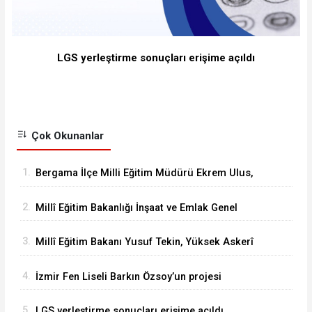
LGS yerleştirme sonuçları erişime açıldı
Çok Okunanlar
1.
Bergama İlçe Milli Eğitim Müdürü Ekrem Ulus,
Bergama Güzel Sanatlar Lisesindeki
2.
Millî Eğitim Bakanlığı İnşaat ve Emlak Genel
çalışmaları inceledi
Müdürü Aynur Gökalp Durna, İzmir'de
3.
Millî Eğitim Bakanı Yusuf Tekin, Yüksek Askerî
İncelemelerde Bulundu
Şûra Toplantısı’na katıldı
4.
İzmir Fen Liseli Barkın Özsoy’un projesi
kutuplarda test edildi
5.
LGS yerleştirme sonuçları erişime açıldı