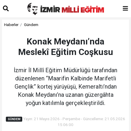
Haberler
Gündem
Konak Meydanı’nda
Meslekî Eğitim Coşkusu
İzmir İl Millî Eğitim Müdürlüğü tarafından
düzenlenen “Maarifin Kalbinde Marifetli
Gençlik” kortej yürüyüşü, Kemeraltı’ndan
Konak Meydanı’na uzanan güzergâhta
yoğun katılımla gerçekleştirildi.
Yayın: 21 Mayıs 2026 - Perşembe - Güncelleme: 21.05.2026
GÜNDEM
15:06:00