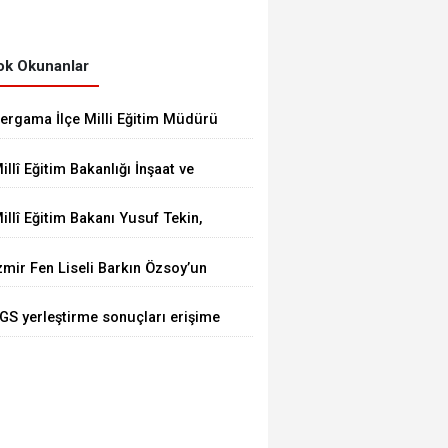
k Okunanlar
ergama İlçe Milli Eğitim Müdürü
krem Ulus, Bergama Güzel
illî Eğitim Bakanlığı İnşaat ve
anatlar Lisesindeki çalışmaları
mlak Genel Müdürü Aynur
nceledi
illî Eğitim Bakanı Yusuf Tekin,
ökalp Durna, İzmir'de
üksek Askerî Şûra Toplantısı’na
ncelemelerde Bulundu
zmir Fen Liseli Barkın Özsoy’un
atıldı
rojesi kutuplarda test edildi
GS yerleştirme sonuçları erişime
çıldı