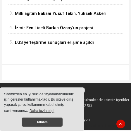
çalışmaları inceledi
Müdürü Aynur Gökalp Durna, İzmir'de
3.
Millî Eğitim Bakanı Yusuf Tekin, Yüksek Askerî
İncelemelerde Bulundu
Şûra Toplantısı’na katıldı
4.
İzmir Fen Liseli Barkın Özsoy’un projesi
kutuplarda test edildi
5.
LGS yerleştirme sonuçları erişime açıldı
Sitemizden en iyi şekilde faydalanabilmeniz
için çerezler kullanılmaktadır. Bu siteye giriş
Sitemizde bulunan içeriklerin tüm hakları saklı tutulmaktadır, izinsiz içerikler
yaparak çerez kullanımını kabul etmiş
kullanılamaz. Copyright 2025©
sayılıyorsunuz.
Daha fazla bilgi
Haber Yazılımı:
Web Aksiyon
Tamam
haber yazılımı
haber paketi
haber scripti
haber yazılım
haber script