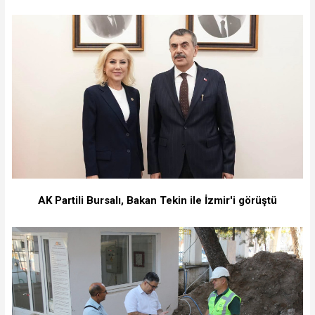
AK Partili Bursalı, Bakan Tekin ile İzmir'i görüştü