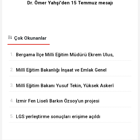
Dr. Ömer Yahşi'den 15 Temmuz mesajı
Çok Okunanlar
1.
Bergama İlçe Milli Eğitim Müdürü Ekrem Ulus,
Bergama Güzel Sanatlar Lisesindeki
2.
Millî Eğitim Bakanlığı İnşaat ve Emlak Genel
çalışmaları inceledi
Müdürü Aynur Gökalp Durna, İzmir'de
3.
Millî Eğitim Bakanı Yusuf Tekin, Yüksek Askerî
İncelemelerde Bulundu
Şûra Toplantısı’na katıldı
4.
İzmir Fen Liseli Barkın Özsoy’un projesi
kutuplarda test edildi
5.
LGS yerleştirme sonuçları erişime açıldı