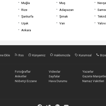
Muğla
Muş
Nevşe
Rize
Adapazarı
Sams
Şanlıurfa
Şırnak
Tekir
Uşak
Van
Yalov
Ankara
ne Ekle
Rss
Künyemiz
Hakkımızda
Kurumsal
Bize
Fotoğraflar
Videolar
Yazarlar
Anketler
Sayfalar
Gazete Manşetler
Nöbetçi Eczane
Hava Durumu
Namaz Vakitleri