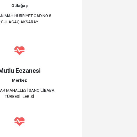
Gülağaç
N MAH.HÜRRIYET CAD.NO:8
GÜLAGAÇ AKSARAY
Mutlu Eczanesi
Merkez
AR MAHALLESİ SANCİLİBABA
TÜRBESİ İLERİSİ