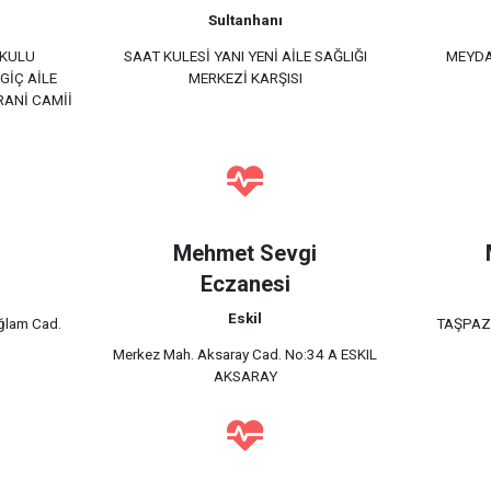
Sultanhanı
OKULU
SAAT KULESİ YANI YENİ AİLE SAĞLIĞI
MEYDA
LGİÇ AİLE
MERKEZİ KARŞISI
RANİ CAMİİ
i
Mehmet Sevgi
Eczanesi
Eskil
ağlam Cad.
TAŞPAZ
Merkez Mah. Aksaray Cad. No:34 A ESKIL
AKSARAY