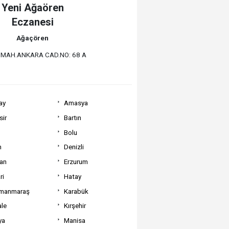
Yeni Ağaören
Eczanesi
Ağaçören
 MAH.ANKARA CAD.NO: 68 A
ay
Amasya
sir
Bartın
Bolu
m
Denizli
can
Erzurum
ri
Hatay
manmaraş
Karabük
ale
Kırşehir
ya
Manisa