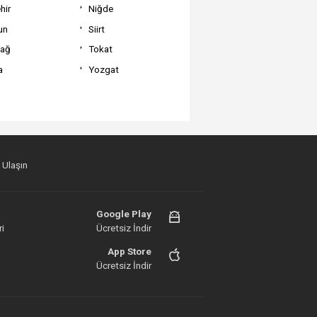
hir
Niğde
un
Siirt
dağ
Tokat
a
Yozgat
 Ulaşın
Google Play
i
Ücretsiz İndir
App Store
Ücretsiz İndir