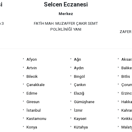
i
Selcen Eczanesi
Merkez
o:3
FATİH MAH. MUZAFFER ÇAKIR SEMT
POLİKLİNİĞİ YANI
ZAFER
Afyon
Ağrı
Aksar
Artvin
Aydın
Balıke
Bilecik
Bingöl
Bitlis
Çanakkale
Çankırı
Çoru
Edirne
Elazığ
Erzin
Giresun
Gümüşhane
Hakka
İstanbul
İzmir
Kahra
Kastamonu
Kayseri
Kırıkk
Konya
Kütahya
Malat