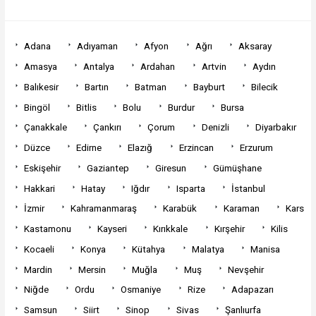
Adana
Adıyaman
Afyon
Ağrı
Aksaray
Amasya
Antalya
Ardahan
Artvin
Aydın
Balıkesir
Bartın
Batman
Bayburt
Bilecik
Bingöl
Bitlis
Bolu
Burdur
Bursa
Çanakkale
Çankırı
Çorum
Denizli
Diyarbakır
Düzce
Edirne
Elazığ
Erzincan
Erzurum
Eskişehir
Gaziantep
Giresun
Gümüşhane
Hakkari
Hatay
Iğdır
Isparta
İstanbul
İzmir
Kahramanmaraş
Karabük
Karaman
Kars
Kastamonu
Kayseri
Kırıkkale
Kırşehir
Kilis
Kocaeli
Konya
Kütahya
Malatya
Manisa
Mardin
Mersin
Muğla
Muş
Nevşehir
Niğde
Ordu
Osmaniye
Rize
Adapazarı
Samsun
Siirt
Sinop
Sivas
Şanlıurfa