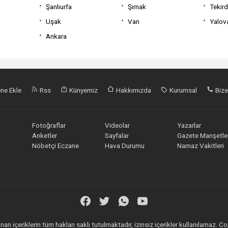
Şanlıurfa
Şırnak
Tekir
Uşak
Van
Yalov
Ankara
ne Ekle
Rss
Künyemiz
Hakkımızda
Kurumsal
Bize
Fotoğraflar
Videolar
Yazarlar
Anketler
Sayfalar
Gazete Manşetler
Nöbetçi Eczane
Hava Durumu
Namaz Vakitleri
an içeriklerin tüm hakları saklı tutulmaktadır, izinsiz içerikler kullanılamaz.