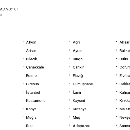
AD.NO:101
N
Afyon
Ağrı
Aksar
Artvin
Aydın
Balıke
Bilecik
Bingöl
Bitlis
Çanakkale
Çankırı
Çoru
Edirne
Elazığ
Erzin
Giresun
Gümüşhane
Hakka
İstanbul
İzmir
Kahra
Kastamonu
Kayseri
Kırıkk
Konya
Kütahya
Malat
Muğla
Muş
Nevşe
Rize
Adapazarı
Sams