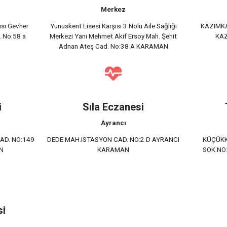
Merkez
ısı Gevher
Yunuskent Lisesi Karşısı 3 Nolu Aile Sağlığı
KAZIMKA
. No:58 a
Merkezi Yanı Mehmet Akif Ersoy Mah. Şehit
KAZ
Adnan Ateş Cad. No:38 A KARAMAN
i
Sıla Eczanesi
Ayrancı
AD. NO:149
DEDE MAH.ISTASYON CAD. NO:2 D AYRANCI
KÜÇÜKK
N
KARAMAN
SOK.NO
si