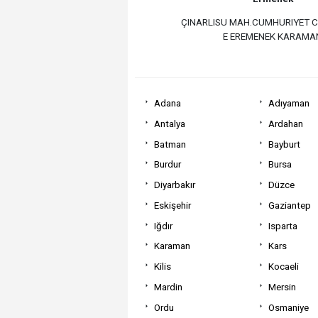
ÇINARLISU MAH.CUMHURIYET C
E EREMENEK KARAMA
Adana
Adıyaman
Antalya
Ardahan
Batman
Bayburt
Burdur
Bursa
Diyarbakır
Düzce
Eskişehir
Gaziantep
Iğdır
Isparta
Karaman
Kars
Kilis
Kocaeli
Mardin
Mersin
Ordu
Osmaniye