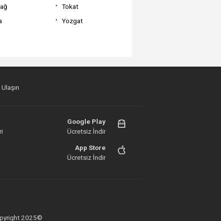
dağ
Tokat
a
Yozgat
 Ulaşın
Google Play
i
Ücretsiz İndir
App Store
Ücretsiz İndir
 Copyright 2025©