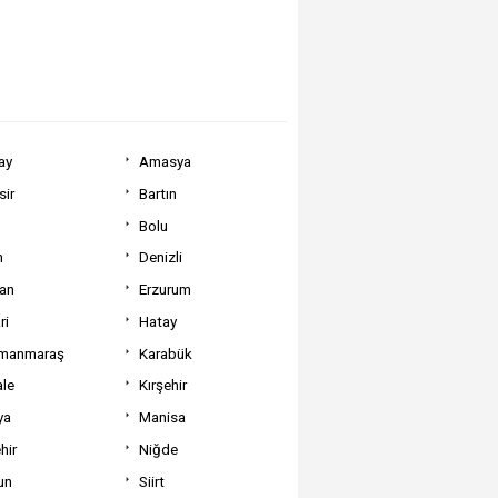
ay
Amasya
sir
Bartın
Bolu
m
Denizli
can
Erzurum
ri
Hatay
manmaraş
Karabük
ale
Kırşehir
ya
Manisa
hir
Niğde
un
Siirt