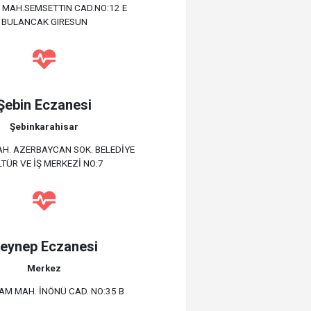
E MAH.SEMSETTIN CAD.NO:12 E
BULANCAK GIRESUN
Şebin Eczanesi
Şebinkarahisar
H. AZERBAYCAN SOK. BELEDİYE
TÜR VE İŞ MERKEZİ NO:7
eynep Eczanesi
Merkez
AM MAH. İNÖNÜ CAD. NO:35 B