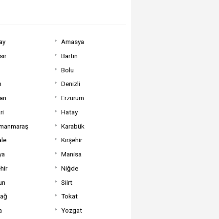
ay
Amasya
sir
Bartın
Bolu
m
Denizli
can
Erzurum
ri
Hatay
manmaraş
Karabük
ale
Kırşehir
ya
Manisa
hir
Niğde
un
Siirt
dağ
Tokat
a
Yozgat