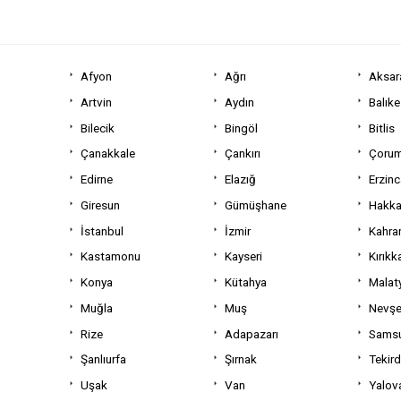
Afyon
Ağrı
Aksar
Artvin
Aydın
Balıke
Bilecik
Bingöl
Bitlis
Çanakkale
Çankırı
Çoru
Edirne
Elazığ
Erzin
Giresun
Gümüşhane
Hakka
İstanbul
İzmir
Kahra
Kastamonu
Kayseri
Kırıkk
Konya
Kütahya
Malat
Muğla
Muş
Nevşe
Rize
Adapazarı
Sams
Şanlıurfa
Şırnak
Tekir
Uşak
Van
Yalov