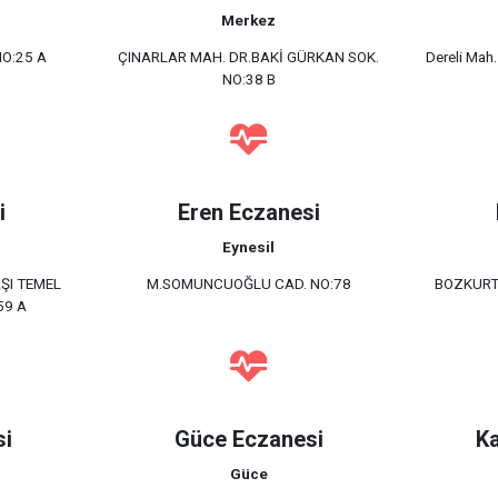
Merkez
O:25 A
ÇINARLAR MAH. DR.BAKİ GÜRKAN SOK.
Dereli Mah
NO:38 B
i
Eren Eczanesi
Eynesil
ŞI TEMEL
M.SOMUNCUOĞLU CAD. NO:78
BOZKURT
59 A
si
Güce Eczanesi
Ka
Güce