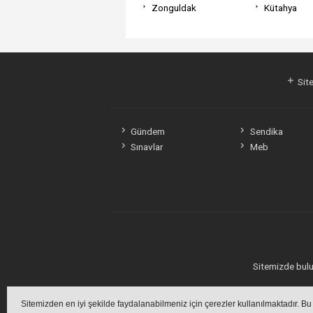
Zonguldak
Kütahya
Site
Gündem
Sendika
Sınavlar
Meb
Sitemizde bulun
Sitemizden en iyi şekilde faydalanabilmeniz için çerezler kullanılmaktadır. Bu