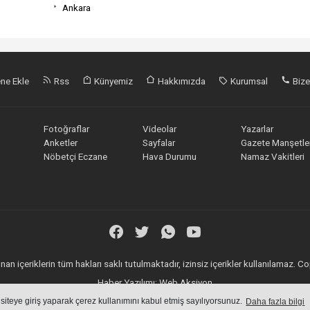
Ankara
ne Ekle
Rss
Künyemiz
Hakkımızda
Kurumsal
Bize
Fotoğraflar
Videolar
Yazarlar
Anketler
Sayfalar
Gazete Manşetler
Nöbetçi Eczane
Hava Durumu
Namaz Vakitleri
an içeriklerin tüm hakları saklı tutulmaktadır, izinsiz içerikler kullanılamaz.
Haber Yazılımı:
Web Aksiyon
haber yazılımı
haber paketi
haber scripti
haber yazılım
haber script
 siteye giriş yaparak çerez kullanımını kabul etmiş sayılıyorsunuz.
Daha fazla bilgi