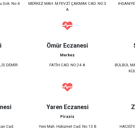
u Sok. No:4
MERKEZ MAH. M.FEVZİ ÇAKMAK CAD. NO:3
IHSANIY
A
i
Ömür Eczanesi
Merkez
LİS DEMİR
FATİH CAD. NO:24 A
BÜLBÜL MA
KÜL
anesi
Yaren Eczanesi
Z
Piraziz
kan Cad.
Yeni Mah. Hükümet Cad. No:13 B
HACISİY