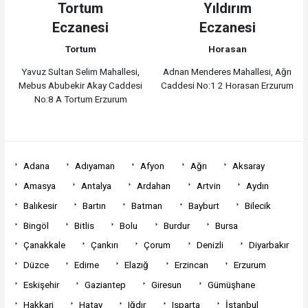
Tortum
Yıldırım
Eczanesi
Eczanesi
Tortum
Horasan
Yavuz Sultan Selim Mahallesi,
Adnan Menderes Mahallesi, Ağrı
Mebus Abubekir Akay Caddesi
Caddesi No:1 2 Horasan Erzurum
No:8 A Tortum Erzurum
Adana
Adıyaman
Afyon
Ağrı
Aksaray
Amasya
Antalya
Ardahan
Artvin
Aydın
Balıkesir
Bartın
Batman
Bayburt
Bilecik
Bingöl
Bitlis
Bolu
Burdur
Bursa
Çanakkale
Çankırı
Çorum
Denizli
Diyarbakır
Düzce
Edirne
Elazığ
Erzincan
Erzurum
Eskişehir
Gaziantep
Giresun
Gümüşhane
Hakkari
Hatay
Iğdır
Isparta
İstanbul