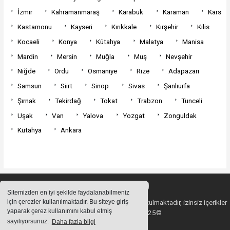
İzmir
Kahramanmaraş
Karabük
Karaman
Kars
Kastamonu
Kayseri
Kırıkkale
Kırşehir
Kilis
Kocaeli
Konya
Kütahya
Malatya
Manisa
Mardin
Mersin
Muğla
Muş
Nevşehir
Niğde
Ordu
Osmaniye
Rize
Adapazarı
Samsun
Siirt
Sinop
Sivas
Şanlıurfa
Şırnak
Tekirdağ
Tokat
Trabzon
Tunceli
Uşak
Van
Yalova
Yozgat
Zonguldak
Kütahya
Ankara
Sitemizden en iyi şekilde faydalanabilmeniz
için çerezler kullanılmaktadır. Bu siteye giriş
Sitemizde bulunan içeriklerin tüm hakları saklı tutulmaktadır, izinsiz içerikler
yaparak çerez kullanımını kabul etmiş
kullanılamaz. Copyright 2025©
sayılıyorsunuz.
Daha fazla bilgi