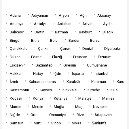
Adana
Adıyaman
Afyon
Ağrı
Aksaray
Amasya
Antalya
Ardahan
Artvin
Aydın
Balıkesir
Bartın
Batman
Bayburt
Bilecik
Bingöl
Bitlis
Bolu
Burdur
Bursa
Çanakkale
Çankırı
Çorum
Denizli
Diyarbakır
Düzce
Edirne
Elazığ
Erzincan
Erzurum
Eskişehir
Gaziantep
Giresun
Gümüşhane
Hakkari
Hatay
Iğdır
Isparta
İstanbul
İzmir
Kahramanmaraş
Karabük
Karaman
Kars
Kastamonu
Kayseri
Kırıkkale
Kırşehir
Kilis
Kocaeli
Konya
Kütahya
Malatya
Manisa
Mardin
Mersin
Muğla
Muş
Nevşehir
Niğde
Ordu
Osmaniye
Rize
Adapazarı
Samsun
Siirt
Sinop
Sivas
Şanlıurfa