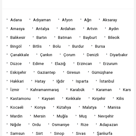
Adana
Adıyaman
Afyon
Ağrı
Aksaray
Amasya
Antalya
Ardahan
Artvin
Aydın
Balıkesir
Bartın
Batman
Bayburt
Bilecik
Bingöl
Bitlis
Bolu
Burdur
Bursa
Çanakkale
Çankırı
Çorum
Denizli
Diyarbakır
Düzce
Edirne
Elazığ
Erzincan
Erzurum
Eskişehir
Gaziantep
Giresun
Gümüşhane
Hakkari
Hatay
Iğdır
Isparta
İstanbul
İzmir
Kahramanmaraş
Karabük
Karaman
Kars
Kastamonu
Kayseri
Kırıkkale
Kırşehir
Kilis
Kocaeli
Konya
Kütahya
Malatya
Manisa
Mardin
Mersin
Muğla
Muş
Nevşehir
Niğde
Ordu
Osmaniye
Rize
Adapazarı
Samsun
Siirt
Sinop
Sivas
Şanlıurfa